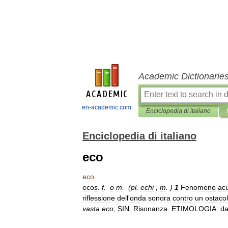
Academic Dictionarie
en-academic.com
Enciclopedia di italiano
Enciclopedia di italiano
eco
eco
eco
s
.
f
.
o
m
. (
pl
.
echi
,
m
. )
1
Fenomeno
acu
riflessione
dell
'
onda
sonora
contro
un
ostaco
vasta
eco
;
SIN
.
Risonanza
.
ETIMOLOGIA:
da