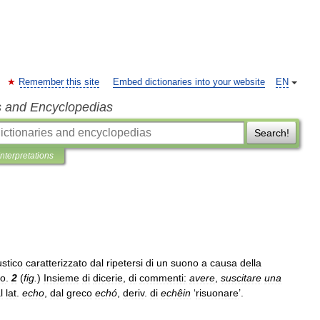
Remember this site
Embed dictionaries into your website
EN
s and Encyclopedias
Search!
Interpretations
stico
caratterizzato
dal
ripetersi
di
un
suono
a
causa
della
lo
.
2
(
fig
.
)
Insieme
di
dicerie
,
di
commenti:
avere
,
suscitare
una
l
lat
.
echo
,
dal
greco
echó
,
deriv
.
di
echêin
‘
risuonare
’.