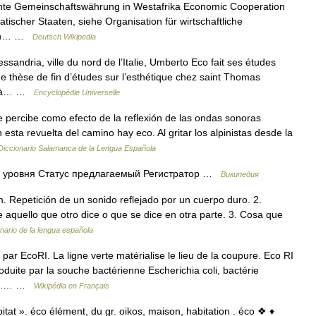
ante Gemeinschaftswährung in Westafrika Economic Cooperation
tischer Staaten, siehe Organisation für wirtschaftliche
hen… …
Deutsch Wikipedia
dria, ville du nord de l’Italie, Umberto Eco fait ses études
ne thèse de fin d’études sur l’esthétique chez saint Thomas
ant à… …
Encyclopédie Universelle
 percibe como efecto de la reflexión de las ondas sonoras
sta revuelta del camino hay eco. Al gritar los alpinistas desde la
Diccionario Salamanca de la Lengua Española
 уровня Статус предлагаемый Регистратор …
Википедия
 m. Repetición de un sonido reflejado por un cuerpo duro. 2.
e aquello que otro dice o que se dice en otra parte. 3. Cosa que
nario de la lengua española
 EcoRI. La ligne verte matérialise le lieu de la coupure. Eco RI
duite par la souche bactérienne Escherichia coli, bactérie
mme.… …
Wikipédia en Français
tat ». éco élément, du gr. oikos, maison, habitation . éco ❖ ♦