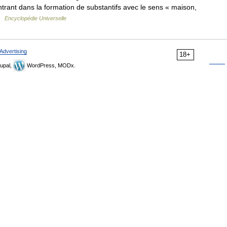
ntrant dans la formation de substantifs avec le sens « maison,
 …
Encyclopédie Universelle
Advertising
18+
upal,
WordPress, MODx.