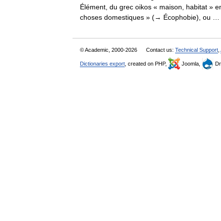
Élément, du grec oikos « maison, habitat » e
choses domestiques » (→ Écophobie), ou
© Academic, 2000-2026
Contact us:
Technical Support
,
Dictionaries export
, created on PHP,
Joomla,
Dr