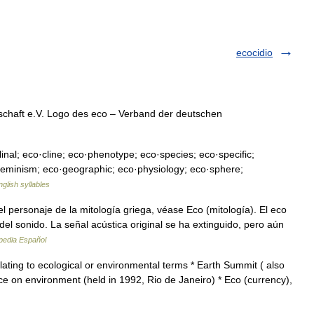
ecocidio
schaft e.V. Logo des eco – Verband der deutschen
inal; eco·cline; eco·phenotype; eco·species; eco·specific;
feminism; eco·geographic; eco·physiology; eco·sphere;
nglish syllables
personaje de la mitología griega, véase Eco (mitología). El eco
el sonido. La señal acústica original se ha extinguido, pero aún
pedia Español
elating to ecological or environmental terms * Earth Summit ( also
ce on environment (held in 1992, Rio de Janeiro) * Eco (currency),