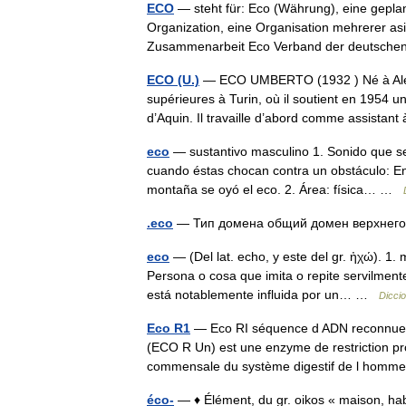
ECO
— steht für: Eco (Währung), eine gepl
Organization, eine Organisation mehrerer asia
Zusammenarbeit Eco Verband der deutsc
ECO (U.)
— ECO UMBERTO (1932 ) Né à Alessan
supérieures à Turin, où il soutient en 1954 u
d’Aquin. Il travaille d’abord comme assist
eco
— sustantivo masculino 1. Sonido que se
cuando éstas chocan contra un obstáculo: En e
montaña se oyó el eco. 2. Área: física… …
.eco
— Тип домена общий домен верхнего
eco
— (Del lat. echo, y este del gr. ἠχώ). 1.
Persona o cosa que imita o repite servilment
está notablemente influida por un… …
Diccio
Eco R1
— Eco RI séquence d ADN reconnue par
(ECO R Un) est une enzyme de restriction pro
commensale du système digestif de l ho
éco-
— ♦ Élément, du gr. oikos « maison, habi