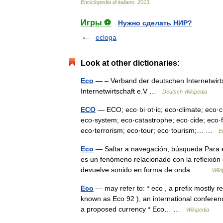
Enciclopedia
di
italiano
.
2013
.
Игры ⚽
Нужно сделать НИР?
ecloga
Look at other dictionaries:
Eco
— – Verband der deutschen Internetwirt
Internetwirtschaft e.V …
Deutsch Wikipedia
ECO
— ECO; eco·bi·ot·ic; eco·climate; eco·cl
eco·system; eco·catastrophe; eco·cide; eco·
eco·terrorism; eco·tour; eco·tourism;… …
E
Eco
— Saltar a navegación, búsqueda Para el 
es un fenómeno relacionado con la reflexión d
devuelve sonido en forma de onda… …
Wiki
Eco
— may refer to: * eco , a prefix mostly r
known as Eco 92 ), an international conferen
a proposed currency * Eco… …
Wikipedia